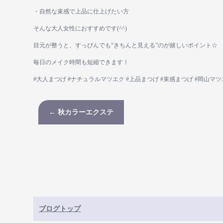
・自然な束感で上品に仕上げたい方
そんな大人女性におすすめです(^^)
目元が整うと、すっぴんでも“きちんと見える”のが嬉しいポイント☆
毎日のメイク時間も短縮できます！
#大人まつげ #ナチュラルマツエク #上品まつげ #束感まつげ #岡山マツ
←
秋カラーエクステ
ブログトップ