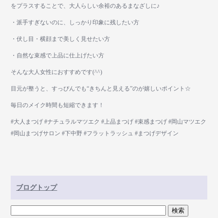
をプラスすることで、大人らしい余裕のあるまなざしに♪
・派手すぎないのに、しっかり印象に残したい方
・伏し目・横顔まで美しく見せたい方
・自然な束感で上品に仕上げたい方
そんな大人女性におすすめです(^^)
目元が整うと、すっぴんでも“きちんと見える”のが嬉しいポイント☆
毎日のメイク時間も短縮できます！
#大人まつげ #ナチュラルマツエク #上品まつげ #束感まつげ #岡山マツエク
#岡山まつげサロン #下中野 #フラットラッシュ #まつげデザイン
ブログトップ