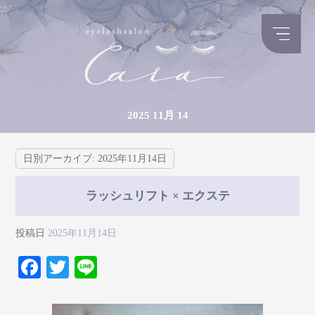
2025 11月 14
日別アーカイブ:
2025年11月14日
ラッシュリフト × エクステ
投稿日
2025年11月14日
Fa
T
Li
ce
wi
ne
bo
tte